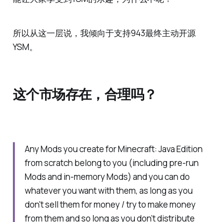
所以从这一层说，我倾向于支持943最终主动开源
YSM。
这个市场存在，合理吗？
Any Mods you create for Minecraft: Java Edition
from scratch belong to you (including pre-run
Mods and in-memory Mods) and you can do
whatever you want with them, as long as you
don't sell them for money / try to make money
from them and so long as you don’t distribute